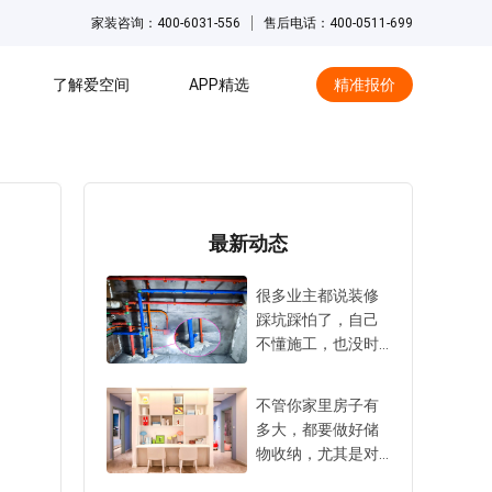
家装咨询：400-6031-556
售后电话：400-0511-699
了解爱空间
APP精选
精准报价
hot
最新动态
很多业主都说装修
踩坑踩怕了，自己
不懂施工，也没时
间天天盯工地。大
家尤其害怕在水电
不管你家里房子有
隐蔽工程阶段被
多大，都要做好储
坑，毕竟万一出事
物收纳，尤其是对
返工成本太高，难
中小户型来说更是
度也很大。所以，