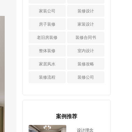
近沙发，做开放格
尽量做个800库800
间距保持200mm左
时要刷2-3遍。 3、
口放书籍或者其他
库其实就是要在室
家装公司
装修设计
右。（也有很多人
选择合适的阳台窗
物品，直接就能当
内做一个深度70-80
会说现在网线有屏
户 注意密封性封闭
作沙发的边几储物
厘米的大凹位空
房子装修
家装设计
蔽设计，不用包裹
式的阳台选择断桥
区。 4、洗漱池镜
间。一般入户玄关
锡箔纸，小爱建议
铝窗户性价比更
柜下暗藏悬挂收纳
位置往往需要挂很
老旧房装修
大家根据具体设备
装修合同书
高，隔热、隔音性
区卫生间的收纳如
多更换的衣服，放
敏感性和环境决
能远优于普通铝合
果做不好，不仅凌
很多鞋靴饰品，或
定。） 4、电线不
整体装修
室内设计
金，壁厚建议在1.8
乱还有很多东西根
者是行李箱等，常
得裸露需加“安全帽”
mm以上。需要提
本放不下。建议中
将800库做这个位
相信大家一定见过
家居风水
醒大家的是，窗户
装修攻略
小户型装修时尽量
置。 所以，如果设
接电线的黑胶布，
必须使用中空钢化
干湿分离，洗脸池
计师可以在入户处
那都是传统做法，
玻璃才能保温降
装修流程
装修公司
做镜柜和浴室柜，
规划出一个800库的
不够安全更不美
噪。临街或朝西的
镜柜不要只用普通
空间就非常便利，
观。而现在接线都
房间有阳光暴晒的
柜体划分，可以在
实用性很强，方便
采用螺旋式接线
空间，可选三层中
镜柜下留出悬挂收
业主就近拿取物
帽，给电线加个“安
空或Low-E玻璃。
纳区。 比如电动牙
品。更重要的是这
全帽”，阻燃绝缘还
小爱提示：窗户做
刷充电区域，牙膏
个800的储物量非常
美观。另外，电线
案例推荐
平开窗密封性、隔
牙刷位置，还可以
大，可以满墙做搁
还要打弯多留出一
音性更好，注意内
在镜柜下开一个小
板或者定制设计。
部分，因为如果电
开时的棱角，以防
设计理念
孔，纸巾放进去朝