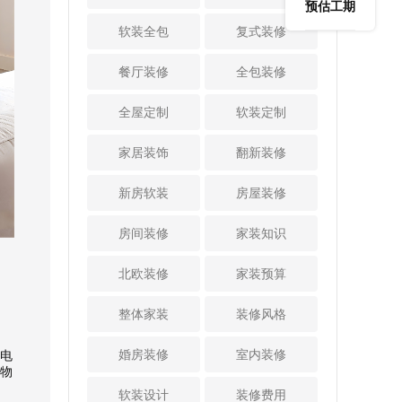
以，现在水电施工
和客厅，需要拆
预估工期
鸡精等调味品。推
物柜、钢琴区等等
阶段水管穿墙时会
墙，但必须是能拆
软装全包
复式装修
拉式的调料架用的
都很实用，但要记
使用套管保护。并
的非承重墙才可以
时候拉出来，不用
得留出至少60cm宽
且，穿墙水电线管
拆，不能破坏结构
餐厅装修
全包装修
时候推进高柜里完
的距离才够用。
孔洞要封堵严密，
安全。 还要注意防
美隐形。抽屉调料
2、厨房或其他房间
确保无缝稳定。
护安全，尤其是有
全屋定制
架宽度一般只需要
软装定制
都做U型规划我们都
3、强弱电布线注意
孩子的家庭，如果
高柜深度的一半，
知道考虑到厨房动
间距及包裹锡箔纸
安装护栏，高度不
这样外侧还能做开
家居装饰
翻新装修
线和储物空间，尽
电线布设之前我们
应低于1.1米，栏杆
放式的柜格，充分
量在装修时做U型规
多次强调过施工重
竖向间隙不能大于1
利用每一寸空间。
新房软装
划。这个设计其实
房屋装修
点，比如建议大家
1厘米，以防孩子侧
3、岛台下方做抽屉
也可以复用到其他
采用大弯工艺，更
身钻爬。 另外，阳
或者柜格开放式的
房间，U形规划后可
房间装修
家装知识
好抽线。今天还要
台安装插座或灯
厨房千万不要浪费
以充分利用到三面
再强调强弱电管线
饰，要注意用电安
了岛台下方空间。
墙体进行储物，收
北欧装修
家装预算
间距。当强弱电管
全，线路规划到产
建议大家岛台下方
纳量瞬间能翻倍。
线交叉或平行铺设
品选择都要确保质
做几层可以单手推
依托三面墙体打造
整体家装
装修风格
距离小于300mm
量。如果阳台做家
拉的抽屉，或者直
不同布局的柜体增
时，弱电管线要包
务区用，一定要做
接做开放格口。对
加储物空间，对于
婚房装修
室内装修
电
裹锡箔纸屏蔽，且
好防水，比如洗衣
于客餐一体设计的
小户型来说更是关
物
包裹长度不小于300
区墙面防水刷到1.2
家庭，岛台如果靠
键。 3、依托格局
软装设计
装修费用
mm。弱电之间的
米高，刷防水涂料