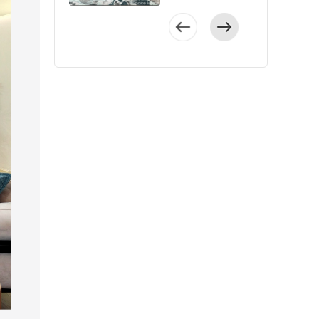
是屋主@孟琦儿时
变化导致的漏水概
增加家务难度。
阳台，采光好。
不仅家具趋于简
此可消除烦恼，卸
洁打扫不会显得厚
以将通顶定制柜做
户型整体较为规
的回忆，现成家立
率，更加牢固结
5、考虑采光和照明
客厅以米色为背
化，吊顶设计也十
下疲惫。本案设计
重，不占卫生间空
斜切处理，一般都
整，动静分区较为
业，事业可期，可
实。当然，还有一
调节室内光线阳台
景，搭配舒雅温馨
分精简，与简雅的
师以诗意生活为设
间。 6、卧室衣柜
是做45度斜切。这
合理，从实用性上
这二十多年的老房
点就是这种工艺美
也许不是我们常待
的现代家具点缀，
家具搭配塑造出开
计理念，室内没有
做可储物的侧边柜
样既能保证柜体连
来看，功能较为齐
子却给母亲的生活
观度更高。但是这
的空间，但做好细
在筒灯和吊灯的点
阔舒适的家居氛
做过多复杂的设
之前小爱建议大家
贯，有足够储物空
全，室内的空气流
带来了诸多不便，
种工艺施工难度
节考量，更能提升
缀下，在简约中打
围。 户型
计，而是以简洁的
玄关柜可以做一体
间，也不影响视线
通也比较通畅。
于是@孟琦决定将
高，对工人的手艺
居住幸福感。尤其
造出温馨的生活氛
方正，客餐衔接设
造型和精细的工艺
设计，然后留出侧
和活动动线。小爱
客厅色彩的运用
其焕然一新，给母
要求也高，要足够
要注意照明和采
围。 餐厅在客
计，客厅与阳台联
为主。 房屋中
边柜做书柜、清洁
建议： 为了丰富家
将空间的精致与温
亲提供一个更为舒
的经验和耐心细
光，调节或弥补室
厅一侧，大量留白
结，室内采光好，
的红木家具带来静
工具收纳区或者绿
里储物空间，让收
馨表现得淋漓尽
适的起居环境。屋
心。 小爱建议：水
内的光线。小爱建
的空间背景下，结
主卧携带卫生间，
谧素雅的气质，给
植区。卧室的衣柜
纳量更大，我们通
致，背景墙拼色设
主家基本资料北京
电施工是装修中先
议：①阳台可以选
合原木家具的点
私密性强，居住舒
予业主一种归属感
其实也可以留出侧
常都会在方案设计
计，塑造出一种静
市朝阳区/现代简约
进行的工序，是基
择电动蜂巢帘、百
缀，营造出充满自
适。 大面
与温馨感，从色
边柜，用来做次净
阶段就规划出足够
谧美感。 餐厅
风/94㎡/两室一厅/
础也是装修至关重
叶帘，可调节光
然的用餐空间。
积的白色配色是一
彩、材质到家具，
衣区，或者分层规
柜体。小户型通过
的冷色与暖色相互
常住人口1人屋主需
要的环节。在水电
线，简单百搭，保
厨房空间中，灰
个设计难点，为了
都具有高度的艺术
划，做成可以储物
移门、拆改墙体等
牵制，层次分明，
求1.母亲眼睛不
施工中不仅要盯紧
护家具不褪色。②
色的台面干净简
打破单调，设计师
审美。 户型方
的摆件展示柜，包
方式实现，但是大
简单的家具放置在
好，全部选择柔光
以上5个施工细节，
除了安装主灯，还
洁，米白色橱柜满
运用石膏线勾勒其
正，客厅与餐厅衔
包收纳区等等。可
家要根据自己家的
空间中，舒适感和
砖，以暖色调为
还要注意选择质量
可以装壁灯、筒灯
足了厨房的收纳所
中，避免了空间效
接设计，明厨明
以结合洞洞板利用
实际需求来做，不
满足感也跟着无限
主，墙漆也是暖色
过硬的水电材料，
或串灯，根据需要
需，呈现出冷静克
果的沉闷。
卫，日常方便通风
纵向空间，把容易
是柜子越多就越
放大。 白色橱
调，石膏线内嵌灯
找专业的施工团
开不同灯，不刺眼
制的烹饪氛围。
餐边柜的设计并
排味，潮湿天气不
丢的小饰品等挂起
好。如果不需要那
柜让家具与背景的
条，辅助光线比较
队。如果有条件可
不费电还营造浪漫
奶油色背景使主
不厚重，玻璃柜面
容易产生异味。
来收纳。 小爱提示
么多，打造太多柜
融合度变得很好，U
多。2.为母亲装修
以先考察施工团队
氛围。