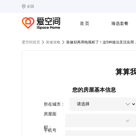
全国
选择城市
热门城市：
北
首 页
臻选套餐
B
北京
C
成都
爱空间首页
装修攻略
装修别再用电视柜了！这5种做法灵活实用
G
广州
其他城市
J
济南
收房
设计
预算
合同
L
廊坊
S
上海
算算
T
天津
太原
W
武汉
Z
郑州
您的房屋基本信息
所在城市：
房屋面
㎡
积：
手机号