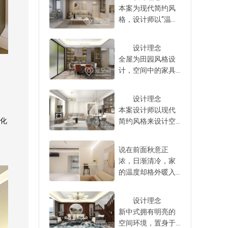
当然800库的大凹位
线头留直，容易在
磕碰。 4、规划储
本案为现代简约风
下抽拉，不用单独
也可以在厨房或者
后续刷墙或贴砖时
物空间 采用一体设
格，设计师以“温雅
买纸巾收纳盒，一
其他空间，放大双
拉断。一般灯头线
计装修阳台不能忽
日常”为设计理念，
个镜柜完美放下所
开门冰箱或者其他
都要预留50cm，流
略储物空间的规
运用合理的空间布
有洗漱用品，隐形
物品都可以。 4、
设计理念
出来的长度卷成弹
划，如果定制阳台
局，搭配独特的家
美观，整整齐齐。
连通设计做一字型
全屋为田园风格设
簧状，方便后续灯
柜，建议做通顶一
具设计，彰显出温
5、淋浴和马桶区做
贯通满墙柜有的家
计，空间中的家具
具安装。 5、水管
体设计，将洗衣
馨素雅的气势，营
半墙搁板储物卫生
庭入户进来直接对
和装饰朴实又不失
接口做双眼皮工艺
机、洗手池嵌入，
造出雅致舒适的生
间湿区建议大家将
着客厅窗户，从玄
雅致，浅色空间中
水管接口采用“双眼
上方和侧方设计吊
活空间。 木质
设计理念
马桶区和淋浴区进
关到客厅的墙面如
搭配柔和色彩的软
皮”工艺，是形象化
柜和储物柜，完美
调的家具设计显示
本案设计师以现代
行分隔，不仅更好
果能全部利用起
装及家具装饰，塑
的说法，指的是水
收纳洗衣液、衣架
出现代文化中的视
化
简约风格来设计空
打扫卫生，水渍不
来，做一字型贯通
造出惬意与悠然的
管接口热熔后形成
等杂物。 如果阳台
觉美感，让整个家
间，环境协调统
容易喷溅，中间的
设计的满墙柜，储
空间氛围，彰显出
双层均匀溢胶环，
只想做地柜，建议
居生活不再单调，
一，家具装饰与室
隔断可以做半墙设
物空间不仅更大，
业主的生活品味。
说在前面秋意正
看起来像“双眼皮”。
大家地柜多做几层
简约韵味之中透着
内融为一体，其中
计。半墙外侧靠近
视觉上还更整齐统
现代简约氛围
浓，日渐清冷，家
这种工艺的主要优
抽屉，推拉款式更
淡淡的温馨与自
修饰性软装烘托出
马桶的位置做搁
一。 不过，很多业
在空间中流转，灯
的温度却格外暖入
势是内外层材料紧
方便，收纳杂物也
然。 户型整体
别样的环境气氛，
板，三层都可以放
主家入户的走廊宽
光自顶部倾泻而
人心，这一隅烟火
密结合，避免虚
容易。不建议做太
方正，零碎空间比
强化了空间特点，
各类纸巾和卫生用
度有限，为了留出
下，室内呈现出空
又承载着多少游子
焊，确保焊接处抗
多开放格口的柜
较少，空间利用率
增添了审美情趣。
设计理念
品，拿取方便也不
更合理的空间，从
灵之感，时尚家居
的心安与归属。屋
压强度更高，降低
体，尤其是北方城
很高，主次卧集中
设计师以“舒适
新中式拥有明亮的
会潮湿。半墙上方
视觉和储物空间结
单品的有机组合显
主介绍这处住所尽
因材料收缩或温差
市，灰尘难清理，
分布，客餐厅衔接
生活”为设计理念，
空间环境，置身于
用长虹玻璃，好清
合的角度考虑，可
得高级又耐看。