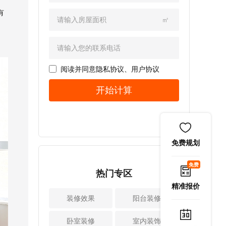
上。这些小物件统
增加哪些储物空
且，开槽不许切断
就需围绕如何布置
一收纳，拿取方
有
间。 1、过道从I型
钢筋，大家验收时
洗衣机、烘干机、
㎡
便，也不会干扰柜
改为II型很多家庭的
要格外关注。小爱
洗手池等规划。如
门开关。由于是洞
卧室或者书房等空
提示：墙面横向开
果想打造成花房，
洞板设计，挂在洞
间的门是开在墙角
槽时，承重墙开槽
需要养很多花草植
洞板的收纳盒还能
的，也就是说门后
宽度不能超过30c
物，就要考虑光照
随意调节位置。但
几乎没有空间做储
阅读并同意
隐私协议
、
用户协议
m，非承重墙不能
条件，防水排水
小爱要提醒大家不
物，直接浪费一整
超过50cm，一定要
等。还有很多业主
开始计算
要挂太重的物品，
墙的储物空间。所
保证结构安全。
家空间比较小，要
以免长期使用柜门
以，如果你的设计
2、水管穿墙必须套
打扫多功能阳台。
变形。 2、灶台侧
师可以帮你把门稍
管家庭装修水管穿
所以装修时要先和
边做隐藏式推拉调
微挪一点距离，将
墙都要做套管保
设计师沟通家人的
料架如果家里做了
门洞向中间改动60c
护，这是因为建筑
使用需求，然后再
免费规划
一体高柜，建议高
m（不能低于这个
会有沉降，很可能
进行空间规划，功
柜连通灶台的位置
宽度）就能让进门
会挤压管道，进而
能设计等。 2、做
免费
留出一个隐藏式的
的走道从I型变成II
热门专区
导致管道损伤。并
好安全防护，确保
推拉调料架。调料
型，利用墙面空间
且，管道也怕热胀
水电和结构等安全
精准报价
架做两层设计，高
做整体衣柜或储物
冷缩和墙体产生摩
很多家庭装修阳台
装修效果
阳台装修
矮搭配，可以放酱
柜。 小爱提示：改
擦，随着时间推移
时为了扩大空间或
油醋等高瓶大容量
动门体后不管是做
都会损伤水管。所
视野，想打通阳台
卧室装修
室内装饰
调料，也能放盐、
衣柜还是橱柜、储