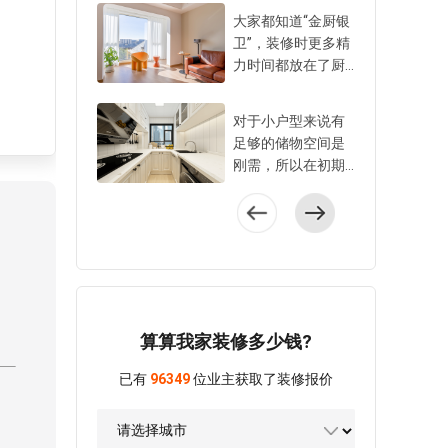
刚需，是必须要做
小爱建议大家装修
大家都知道“金厨银
好的规划。在装修
时盯紧水电施工的5
卫”，装修时更多精
时很多不起眼的空
个细节，不仅要面
力时间都放在了厨
间容易被忽略浪
上过得去，细节到
房卫生间。其实阳
费，特别是定制家
位才能避免损失，
台施工也是装修重
具做收纳时要提前
对于小户型来说有
住更久，更省心。
点，从功能空间规
设计。以下6个容易
足够的储物空间是
1、管线开槽平直且
划到颜值和舒适
被忽略的收纳区，
刚需，所以在初期
符合标准水电阶段
度，都需要在装修
利用好不仅美观隐
和设计师沟通装修
管线要注意开槽质
前就明确下来。小
形，还很方便使
方案时，就要问清
量，确保横平竖
爱建议阳台施工时
用。 1、利用柜门
自己家是否可以有
直，不能歪歪扭
注意以下5个关键
收纳轻体小物件厨
更多储物空间的规
扭，误差要精确到1
点，打造更舒适安
房的橱柜门、衣柜
划。不过，很多设
0mm之内。开槽还
全的阳台。 1、先
门等都可以用来收
计需要改动原户型
分单管开槽和双管
明确阳台功能再做
纳比较轻的小物
的格局，需要拆改
开槽，也有施工标
设计规划阳台空间
算算我家装修多少钱?
品。比如厨房柜门
一些墙体或者移动
准。根据水电施工
如何利用，要结合
可以利用洞洞板和
门体，尤其是以下4
规范，单管开槽宽
业主的使用需求，
已有
96349
位业主获取了装修报价
收纳盒，把家里囤
种设计，可以问问
度在25-30mm，双
年龄和兴趣爱好来
的洗碗刷、纸巾、
自己家是否可以改
管开槽宽度50-60m
决定。如果阳台只
清洁刷等都挂在门
动，改动后可以多
m才算合格。并
打算晾晒衣服，那