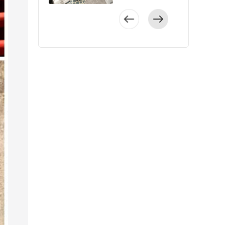
要尽量规划出足够
变化导致的漏水概
增加家务难度。
亮，主次卧方正，
的应用营造出清雅
韵味，遵循舒适开
洁打扫不会显得厚
以将通顶定制柜做
打造简约大方的北
的储物空间和休闲
率，更加牢固结
5、考虑采光和照明
提供了更高的利用
的空间氛围，时尚
阔的设计理念，采
重，不占卫生间空
斜切处理，一般都
欧风格，控制预
区。2、儿童房不要
实。当然，还有一
调节室内光线阳台
率。 客厅的设
灯具与北欧装饰画
用温馨的配色搭
间。 6、卧室衣柜
是做45度斜切。这
算，房间不做过多
太幼稚的装修风
点就是这种工艺美
也许不是我们常待
计简约大气，灰色
给空间增添了更多
配，并借助家具、
做可储物的侧边柜
样既能保证柜体连
装饰。 入户收纳及
格，整体要与全屋
观度更高。但是这
的空间，但做好细
布艺沙发透露着沉
的治愈气息，色彩
软装、光线等元
之前小爱建议大家
贯，有足够储物空
颜值： 以墙壁为依
搭配适宜，符合孩
种工艺施工难度
节考量，更能提升
稳的现代感，背景
的过渡十分自然。
素，拉满空间的仪
玄关柜可以做一体
间，也不影响视线
托，贴墙挂一块浅
子的成长需求。3、
高，对工人的手艺
居住幸福感。尤其
墙加以装饰画点
户型格局方
式感，呈现出稳重
设计，然后留出侧
和活动动线。小爱
果绿的洞洞板，能
虽然是简约风格装
要求也高，要足够
要注意照明和采
缀，在视觉上更具
正，客餐厅一体化
不失时尚的现代空
边柜做书柜、清洁
建议： 为了丰富家
放一些小挂件，也
修，但希望能将家
的经验和耐心细
光，调节或弥补室
层次感。 餐厅
设计并衔接阳台，
间。 全屋以白
工具收纳区或者绿
里储物空间，让收
起到装饰作用，令
里的氛围打造得更
心。 小爱建议：水
内的光线。小爱建
空间添置了多个储
令横厅在视觉上更
色为主色调，呈现
植区。卧室的衣柜
纳量更大，我们通
进门的空间显得可
温馨，但要尽量让
电施工是装修中先
议：①阳台可以选
物柜，并做了卡座
加通透，主次卧格
出高雅稳重的空间
其实也可以留出侧
常都会在方案设计
爱清新。 客厅空间
房间通透开阔。 解
进行的工序，是基
择电动蜂巢帘、百
设计，白色与灰色
局方正，居住舒
氛围，搭配蓝色、
边柜，用来做次净
阶段就规划出足够
规划:客厅的面积还
决需求的亮点👇1、
础也是装修至关重
叶帘，可调节光
结合搭配，让整体
适。 客厅采用
粉色等跳色软装，
衣区，或者分层规
柜体。小户型通过
比较大，所以大面
根据对房子的细致
要的环节。在水电
线，简单百搭，保
环境儒雅低调。
造型简约的家具样
彰显出现代风格的
划，做成可以储物
移门、拆改墙体等
积的整体柜可以安
规划，大部分能依
施工中不仅要盯紧
护家具不褪色。②
厨房空间中浅灰
式，仅在背景墙中
时尚感与美感。
的摆件展示柜，包
方式实现，但是大
排上。这种通顶的
托墙面的空间做了
以上5个施工细节，
除了安装主灯，还
色与白色碰撞，形
添置了一副挂画，
户型方正实用，
包收纳区等等。可
家要根据自己家的
定制柜收纳能力极
通顶柜体，提升收
还要注意选择质量
可以装壁灯、筒灯
成了舒适的视觉印
绿植的点缀令客厅
厨房、餐厅、客厅
以结合洞洞板利用
实际需求来做，不
强。左侧区域的柜
纳空间。2、儿童房
过硬的水电材料，
或串灯，根据需要
象，一字型橱柜动
妙趣横生。 餐
一字排开，功能分
纵向空间，把容易
是柜子越多就越
体中间做成开放
整体元素和风格都
找专业的施工团
开不同灯，不刺眼
线布局，烹饪效率
厅的家具局部体现
区明朗，采光较
丢的小饰品等挂起
好。如果不需要那
格，并且做了灯
与其他空间保持一
队。如果有条件可
不费电还营造浪漫
更高。 主卧白
出北欧特色，颇具
好。 客厅采用
来收纳。 小爱提示
么多，打造太多柜
带，精致摆件会在
致，但是用个性化
以先考察施工团队
氛围。