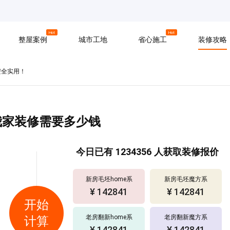
京
上海
广州
Hot
Hot
整屋案例
城市工地
省心施工
装修攻略
安全实用！
材料
拆改
水电
软装
入住
防水
泥瓦
木工
我家装修需要多少钱
今日已有
1234356
人获取装修报价
新房毛坯home系
新房毛坯魔方系
¥ 142841
¥ 142841
开始
老房翻新home系
老房翻新魔方系
计算
¥ 142841
¥ 142841