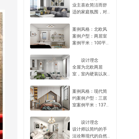
当然800库的大凹位
线头留直，容易在
磕碰。 4、规划储
业主喜欢简洁而舒
下抽拉，不用单独
也可以在厨房或者
后续刷墙或贴砖时
物空间 采用一体设
适的家庭氛围，对
买纸巾收纳盒，一
其他空间，放大双
拉断。一般灯头线
计装修阳台不能忽
家的愿景是和雅大
个镜柜完美放下所
开门冰箱或者其他
都要预留50cm，流
略储物空间的规
气，设计师秉承“去
有洗漱用品，隐形
物品都可以。 4、
案例风格：北欧风
出来的长度卷成弹
划，如果定制阳台
繁存简”的设计理
美观，整整齐齐。
连通设计做一字型
案例户型：两居室
簧状，方便后续灯
柜，建议做通顶一
念，空间设计独具
5、淋浴和马桶区做
贯通满墙柜有的家
案例平米：100平所
具安装。 5、水管
体设计，将洗衣
匠心，硬装设计比
半墙搁板储物卫生
庭入户进来直接对
在城市：北京 屋主
接口做双眼皮工艺
机、洗手池嵌入，
较简单，家具采用
间湿区建议大家将
着客厅窗户，从玄
需求：1、一家人都
水管接口采用“双眼
上方和侧方设计吊
现代简约家具布
设计理念
马桶区和淋浴区进
关到客厅的墙面如
性格活泼，希望色
皮”工艺，是形象化
柜和储物柜，完美
置。 室内空间
全屋为北欧两居
行分隔，不仅更好
果能全部利用起
彩明亮点，不要太
的说法，指的是水
收纳洗衣液、衣架
注重收纳设计，为
室，室内硬装以灰
打扫卫生，水渍不
来，做一字型贯通
压抑的深色。2、设
管接口热熔后形成
等杂物。 如果阳台
了释放出更多生活
白色为主基调，软
容易喷溅，中间的
设计的满墙柜，储
计要简约，不想要
双层均匀溢胶环，
只想做地柜，建议
空间，设计师定做
装配饰层次丰富，
隔断可以做半墙设
物空间不仅更大，
过于复杂的空间，
案例风格：现代简
看起来像“双眼皮”。
大家地柜多做几层
了多种储物柜来满
以经典舒适简雅的
计。半墙外侧靠近
视觉上还更整齐统
而且预算有限，不
约案例户型：三居
这种工艺的主要优
抽屉，推拉款式更
足家庭的储物需
北欧装饰点缀，搭
马桶的位置做搁
一。 不过，很多业
要繁琐装饰。 解决
室案例平米：137平
势是内外层材料紧
方便，收纳杂物也
求，配色与整体和
配温馨柔软的简约
板，三层都可以放
主家入户的走廊宽
需求的亮点：1、采
所在城市：北京 屋
密结合，避免虚
容易。不建议做太
谐统一。 户型
家具，整个空间质
各类纸巾和卫生用
度有限，为了留出
用明亮的浅果绿和
主需求👇1、想要简
焊，确保焊接处抗
多开放格口的柜
格局方正，客餐厅
朴而温馨，高贵不
设计理念
品，拿取方便也不
更合理的空间，从
薄荷绿做为主要视
约但有质感的装
压强度更高，降低
体，尤其是北方城
面积宽敞，与阳台
落俗套。 室内
设计师以简约的手
会潮湿。半墙上方
视觉和储物空间结
觉配色，辅以海浪
修，整体空间格局
因材料收缩或温差
市，灰尘难清理，
衔接让空间更明
设计中低纯度色彩
法诠释现代的自然
用长虹玻璃，好清
合的角度考虑，可
白，清新自然。2、