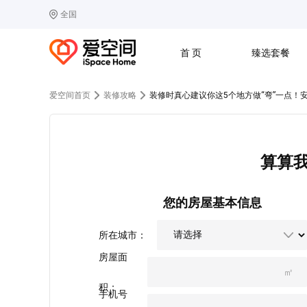
全国
选择城市
热门城市：
北
首 页
臻选套餐
B
北京
C
成都
爱空间首页
装修攻略
装修时真心建议你这5个地方做“弯”一点！
G
广州
其他城市
J
济南
收房
设计
预算
合同
L
廊坊
S
上海
算算
T
天津
太原
W
武汉
Z
郑州
您的房屋基本信息
所在城市：
房屋面
㎡
积：
手机号