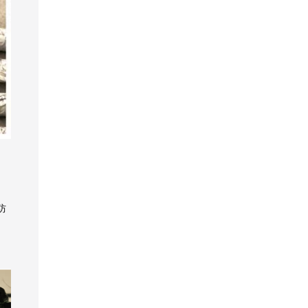
色背景干净利落，
治愈感，白色餐边
白色涂料为底，搭
：中小户型装修除
子只会花更多钱，
灯光作用下更加闪
的配色彰显了儿童
的工地，实地考察
柔和的时尚灯塑造
柜营造出干净的空
配艺术装饰挂画，
了注意格局和动线
所以要适度打造，
亮。沙发一侧的多
房的活力。3、通过
细节再决定装修方
出层次美，装饰画
间效果，满足了空
显现出层次感和高
规划，还要特别留
合理利用。
格柜，有长虹玻璃
灯光的布置，以及
案。
打破了硬装的单
间的储物需求。
级感。 电视墙
心做好储物收纳，
设计，保护隐私也
软装搭配，甚至是
调，营造出温馨的
设计师借由薄荷
中部以大理石为
尤其是要利用好经
不凌乱，还好打
材料的选择，营造
氛围感。 次卧
绿色彩加强了厨房
主，两侧增置木质
常容易忽略的空
理。 色彩搭配：海
温馨氛围。 01 玄关
以造型简约的家具
空间的舒适度，白
元素，突出现代风
间。当然，这些设
浪白柜体和浅果绿
设计规划：业主家
为主，榻榻米一体
色操作台搭配其
格的大气。 进
计都是在装修前期
的背景墙，都是让
的玄关很有储物优
柜的陈设强化了空
中，清新自然，毫
入厨房，一抹原
方案讨论时就要确
人感觉心情愉悦的
势，进门两侧都能
间的整体氛围，白
不张扬。 主卧
本，原木橱柜的品
定下来，所以一定
配色。符合业主家
做通顶柜体，不仅
色柜面展现出平静
的床品十分舒适，
味不俗，空间中部
要找靠谱的设计师
人对明亮活泼色彩
有了基础的鞋柜，
的质感。 干湿
画品起到关键性的
设计吧台，提升了
沟通，在图纸上体
的需求。装饰：电
次净衣区，还有足
分离在卫浴空间中
作用，营造出视觉
层次感。 主卧
现出来哦~
视背景墙极简，只
够的收纳空间。棕
体现出独特的气
中心点，隐形衣柜
配色低调沉稳，融
刷了墙漆，电视柜
木色带纹理的柜
防
氛，淋浴室和卫生
令整体显得十分洁
入了艺术挂画和照
也很简单，高脚设
体，很有质感，显
间都做了收纳架，
净。 背景装饰
明灯具后，空间更
计，好打理，不容
得自然。而且，玄
方便放置沐浴用品
画将儿童空间的趣
显时尚感。 蓝
易留卫生死角。一
关进门左右两侧连
和毛巾。
味性彰显得淋漓尽
粉色调的软装融入
束小叶绿植装点就
通客厅和餐厅，采
致，临窗设计了书
白色的次卧空间
让空间变得有活
光好很通透。 02 客
桌柜，方便业主日
中，呈现出现代生
力。采光利用：阳
厅空间布局：客厅
常阅读学习。
活的精致与美感。