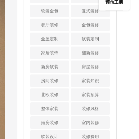
以，现在水电施工
和客厅，需要拆
预估工期
鸡精等调味品。推
物柜、钢琴区等等
阶段水管穿墙时会
墙，但必须是能拆
软装全包
复式装修
拉式的调料架用的
都很实用，但要记
使用套管保护。并
的非承重墙才可以
时候拉出来，不用
得留出至少60cm宽
且，穿墙水电线管
拆，不能破坏结构
餐厅装修
全包装修
时候推进高柜里完
的距离才够用。
孔洞要封堵严密，
安全。 还要注意防
美隐形。抽屉调料
2、厨房或其他房间
确保无缝稳定。
护安全，尤其是有
全屋定制
架宽度一般只需要
软装定制
都做U型规划我们都
3、强弱电布线注意
孩子的家庭，如果
高柜深度的一半，
知道考虑到厨房动
间距及包裹锡箔纸
安装护栏，高度不
这样外侧还能做开
家居装饰
翻新装修
线和储物空间，尽
电线布设之前我们
应低于1.1米，栏杆
放式的柜格，充分
量在装修时做U型规
多次强调过施工重
竖向间隙不能大于1
利用每一寸空间。
新房软装
划。这个设计其实
房屋装修
点，比如建议大家
1厘米，以防孩子侧
3、岛台下方做抽屉
也可以复用到其他
采用大弯工艺，更
身钻爬。 另外，阳
或者柜格开放式的
房间，U形规划后可
房间装修
家装知识
好抽线。今天还要
台安装插座或灯
厨房千万不要浪费
以充分利用到三面
再强调强弱电管线
饰，要注意用电安
了岛台下方空间。
墙体进行储物，收
北欧装修
家装预算
间距。当强弱电管
全，线路规划到产
建议大家岛台下方
纳量瞬间能翻倍。
线交叉或平行铺设
品选择都要确保质
做几层可以单手推
依托三面墙体打造
整体家装
装修风格
距离小于300mm
量。如果阳台做家
拉的抽屉，或者直
不同布局的柜体增
时，弱电管线要包
务区用，一定要做
接做开放格口。对
加储物空间，对于
婚房装修
室内装修
裹锡箔纸屏蔽，且
好防水，比如洗衣
于客餐一体设计的
小户型来说更是关
包裹长度不小于300
区墙面防水刷到1.2
家庭，岛台如果靠
键。 3、依托格局
软装设计
装修费用
mm。弱电之间的
米高，刷防水涂料