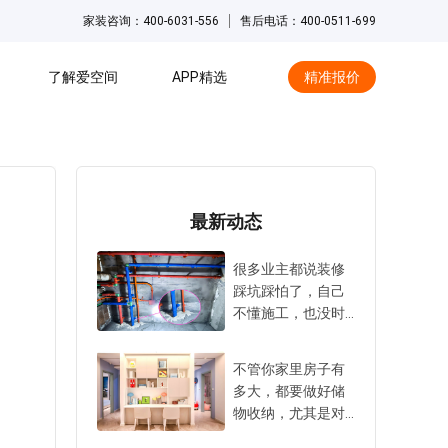
家装咨询：400-6031-556
售后电话：400-0511-699
了解爱空间
APP精选
精准报价
hot
最新动态
很多业主都说装修
踩坑踩怕了，自己
不懂施工，也没时
间天天盯工地。大
家尤其害怕在水电
不管你家里房子有
隐蔽工程阶段被
多大，都要做好储
坑，毕竟万一出事
物收纳，尤其是对
返工成本太高，难
中小户型来说更是
度也很大。所以，