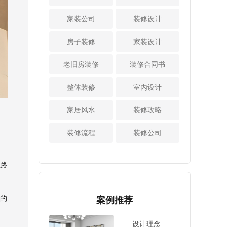
近沙发，做开放格
尽量做个800库800
间距保持200mm左
时要刷2-3遍。 3、
口放书籍或者其他
库其实就是要在室
家装公司
装修设计
右。（也有很多人
选择合适的阳台窗
物品，直接就能当
内做一个深度70-80
会说现在网线有屏
户 注意密封性封闭
作沙发的边几储物
厘米的大凹位空
房子装修
家装设计
蔽设计，不用包裹
式的阳台选择断桥
区。 4、洗漱池镜
间。一般入户玄关
锡箔纸，小爱建议
铝窗户性价比更
柜下暗藏悬挂收纳
位置往往需要挂很
老旧房装修
大家根据具体设备
装修合同书
高，隔热、隔音性
区卫生间的收纳如
多更换的衣服，放
敏感性和环境决
能远优于普通铝合
果做不好，不仅凌
很多鞋靴饰品，或
定。） 4、电线不
整体装修
室内设计
金，壁厚建议在1.8
乱还有很多东西根
者是行李箱等，常
得裸露需加“安全帽”
mm以上。需要提
本放不下。建议中
将800库做这个位
相信大家一定见过
家居风水
醒大家的是，窗户
装修攻略
小户型装修时尽量
置。 所以，如果设
接电线的黑胶布，
必须使用中空钢化
干湿分离，洗脸池
计师可以在入户处
那都是传统做法，
玻璃才能保温降
装修流程
装修公司
做镜柜和浴室柜，
规划出一个800库的
不够安全更不美
噪。临街或朝西的
镜柜不要只用普通
空间就非常便利，
观。而现在接线都
房间有阳光暴晒的
柜体划分，可以在
实用性很强，方便
路
采用螺旋式接线
空间，可选三层中
镜柜下留出悬挂收
业主就近拿取物
帽，给电线加个“安
空或Low-E玻璃。
纳区。 比如电动牙
品。更重要的是这
全帽”，阻燃绝缘还
小爱提示：窗户做
刷充电区域，牙膏
个800的储物量非常
的
美观。另外，电线
案例推荐
平开窗密封性、隔
牙刷位置，还可以
大，可以满墙做搁
还要打弯多留出一
音性更好，注意内
在镜柜下开一个小
板或者定制设计。
部分，因为如果电
开时的棱角，以防
设计理念
孔，纸巾放进去朝