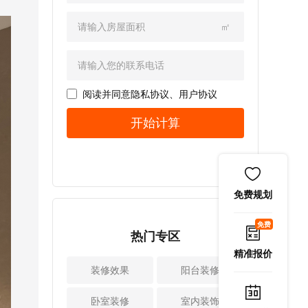
上。这些小物件统
增加哪些储物空
且，开槽不许切断
就需围绕如何布置
一收纳，拿取方
间。 1、过道从I型
钢筋，大家验收时
洗衣机、烘干机、
㎡
便，也不会干扰柜
改为II型很多家庭的
要格外关注。小爱
洗手池等规划。如
门开关。由于是洞
卧室或者书房等空
提示：墙面横向开
果想打造成花房，
洞板设计，挂在洞
间的门是开在墙角
槽时，承重墙开槽
需要养很多花草植
洞板的收纳盒还能
的，也就是说门后
宽度不能超过30c
物，就要考虑光照
随意调节位置。但
几乎没有空间做储
阅读并同意
隐私协议
、
用户协议
m，非承重墙不能
条件，防水排水
小爱要提醒大家不
物，直接浪费一整
超过50cm，一定要
等。还有很多业主
开始计算
要挂太重的物品，
墙的储物空间。所
保证结构安全。
家空间比较小，要
以免长期使用柜门
以，如果你的设计
2、水管穿墙必须套
打扫多功能阳台。
变形。 2、灶台侧
师可以帮你把门稍
管家庭装修水管穿
所以装修时要先和
边做隐藏式推拉调
微挪一点距离，将
墙都要做套管保
设计师沟通家人的
料架如果家里做了
门洞向中间改动60c
护，这是因为建筑
使用需求，然后再
免费规划
一体高柜，建议高
m（不能低于这个
会有沉降，很可能
进行空间规划，功
柜连通灶台的位置
宽度）就能让进门
会挤压管道，进而
能设计等。 2、做
免费
留出一个隐藏式的
的走道从I型变成II
热门专区
导致管道损伤。并
好安全防护，确保
推拉调料架。调料
型，利用墙面空间
且，管道也怕热胀
水电和结构等安全
精准报价
架做两层设计，高
做整体衣柜或储物
冷缩和墙体产生摩
很多家庭装修阳台
装修效果
阳台装修
矮搭配，可以放酱
柜。 小爱提示：改
擦，随着时间推移
时为了扩大空间或
油醋等高瓶大容量
动门体后不管是做
都会损伤水管。所
视野，想打通阳台
卧室装修
室内装饰
调料，也能放盐、
衣柜还是橱柜、储