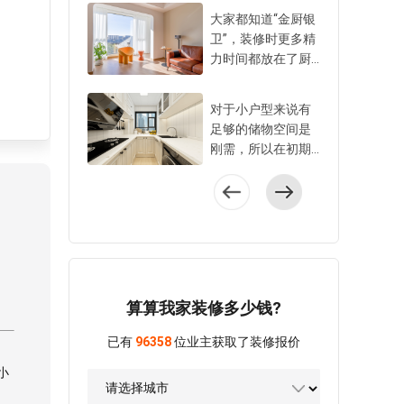
刚需，是必须要做
小爱建议大家装修
大家都知道“金厨银
好的规划。在装修
时盯紧水电施工的5
卫”，装修时更多精
时很多不起眼的空
个细节，不仅要面
力时间都放在了厨
间容易被忽略浪
上过得去，细节到
房卫生间。其实阳
费，特别是定制家
位才能避免损失，
台施工也是装修重
具做收纳时要提前
对于小户型来说有
住更久，更省心。
点，从功能空间规
设计。以下6个容易
足够的储物空间是
1、管线开槽平直且
划到颜值和舒适
被忽略的收纳区，
刚需，所以在初期
符合标准水电阶段
度，都需要在装修
利用好不仅美观隐
和设计师沟通装修
管线要注意开槽质
前就明确下来。小
形，还很方便使
方案时，就要问清
量，确保横平竖
爱建议阳台施工时
用。 1、利用柜门
自己家是否可以有
直，不能歪歪扭
注意以下5个关键
收纳轻体小物件厨
更多储物空间的规
扭，误差要精确到1
点，打造更舒适安
房的橱柜门、衣柜
划。不过，很多设
0mm之内。开槽还
全的阳台。 1、先
门等都可以用来收
计需要改动原户型
分单管开槽和双管
明确阳台功能再做
纳比较轻的小物
的格局，需要拆改
开槽，也有施工标
设计规划阳台空间
算算我家装修多少钱?
品。比如厨房柜门
一些墙体或者移动
准。根据水电施工
如何利用，要结合
可以利用洞洞板和
门体，尤其是以下4
规范，单管开槽宽
业主的使用需求，
已有
96358
位业主获取了装修报价
收纳盒，把家里囤
种设计，可以问问
度在25-30mm，双
年龄和兴趣爱好来
的洗碗刷、纸巾、
自己家是否可以改
小
管开槽宽度50-60m
决定。如果阳台只
清洁刷等都挂在门
动，改动后可以多
m才算合格。并
打算晾晒衣服，那