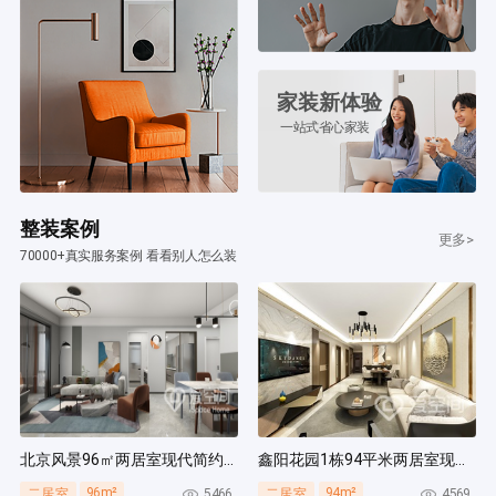
家装新体验
一站式省心家装
整装案例
更多>
70000+真实服务案例 看看别人怎么装
北京风景96㎡两居室现代简约风装修案例
鑫阳花园1栋94平米两居室现代简约风装修案例
96m²
94m²
5466
4569
二居室
二居室