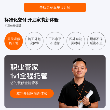
寻找更多五星设计师
标准化交付 开启家装新体验
变革传统家装
天天请假
施工外包
工艺水平
四处奔波
增项不停
跑工地
没保障
不达标
买材料
延期不止
立即开启家装新体验