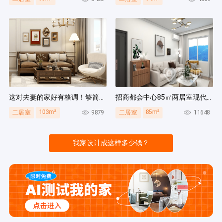
这对夫妻的家好有格调！够简洁还复古，好打扫卫生太贴心~
招商都会中心85㎡两居室现代简约风装修案例
103m²
85m²
9879
11648
二居室
二居室
我家设计成这样多少钱？