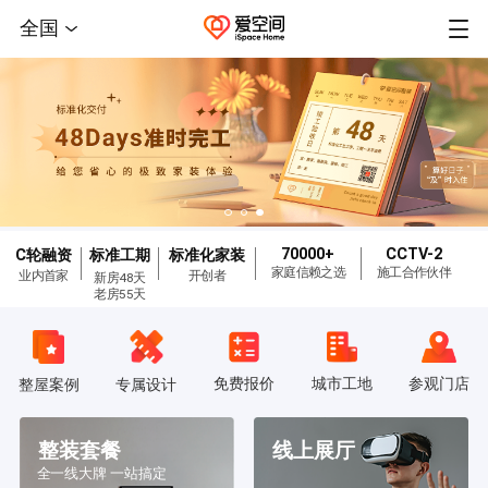
全国
70000+
CCTV-2
C轮融资
标准工期
标准化家装
家庭信赖之选
施工合作伙伴
业内首家
开创者
新房48天
老房55天
免费报价
城市工地
参观门店
整屋案例
专属设计
整装套餐
线上展厅
全一线大牌 一站搞定