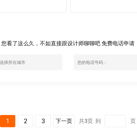
您看了这么久，不如直接跟设计师聊聊吧 免费电话申请：400
选择所在城市
1
2
3
下一页
共3页 到
页