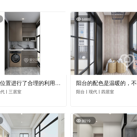
6888
阳台的位置进行了合理的利用，阳台摆放洗衣机有利于洗衣机使用寿命的增长。
现代
三居室
阳台
现代
四居室
|
|
|
8019