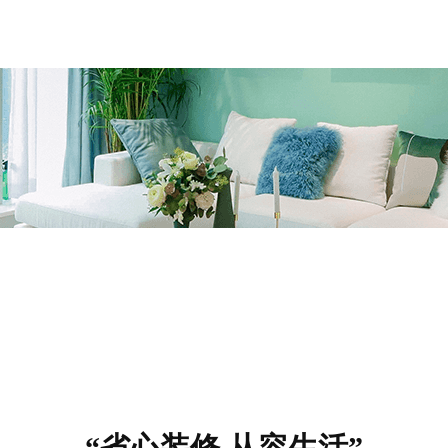
“省心装修 从容生活”