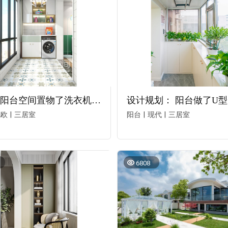
通透的阳台空间置物了洗衣机和收纳柜，在光亮的氛围下形成了一个功能空间，叙述出属于业主自己的生活方式。
北欧
三居室
阳台
现代
三居室
|
|
|
6808
预估我家工期
风格