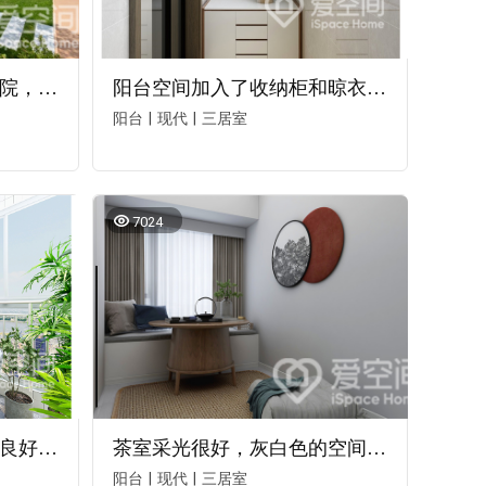
设计成简约自然的西式庭院，和建筑硬朗感的线条呼应融合，草地是最佳的地被植物，可以在院子里采摘、烧烤、聚餐......打理时也很方便。
阳台空间加入了收纳柜和晾衣架，营造出一个特色鲜明的功能区域。
阳台
现代
三居室
|
|
7024
阳台空间视野开阔，采光良好，空间基调以白色为主，搭配蓝色座椅，舒适而悠闲。
茶室采光很好，灰白色的空间中加入了中式装饰和茶具，禅意感拉满，在这里进行品茶太合适了。
阳台
现代
三居室
|
|