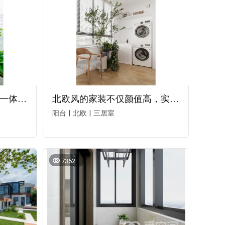
设计规划： 阳台做了U型一体化储物柜，进一步扩大储物空间，台面整洁好打理，还能用来养花。一体化的阳台柜与墙壁颜色一致，视觉和谐美观。
北欧风的家装不仅颜值高，实用性也很强，阳台空间充分利用，依托墙体打造了独立的家务区，提前做了水电施工，有洗衣池更方便。墙壁做了搁板设计，百搭实用，做法简单。
阳台
北欧
三居室
|
|
7362