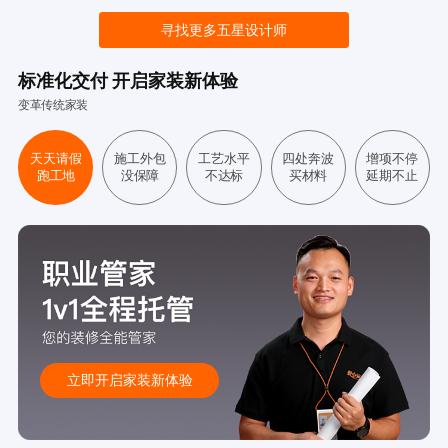
寻找更多五星设计师
标准化交付 开启家装新体验
变革传统家装
天天请假
施工外包
工艺水平
四处奔波
增项不停
跑工地
没保障
不达标
买材料
延期不止
立即开启家装新体验