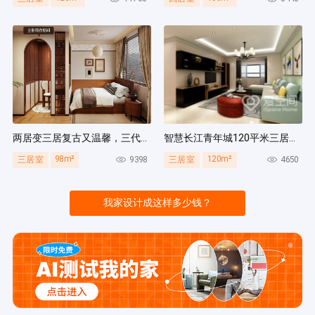
两居变三居复古又温馨，三代人同住无压力，收纳量超绝！
智慧长江青年城120平米三居室现代风装修案例
98m²
120m²
9398
4650
三居室
三居室
我家设计成这样多少钱？