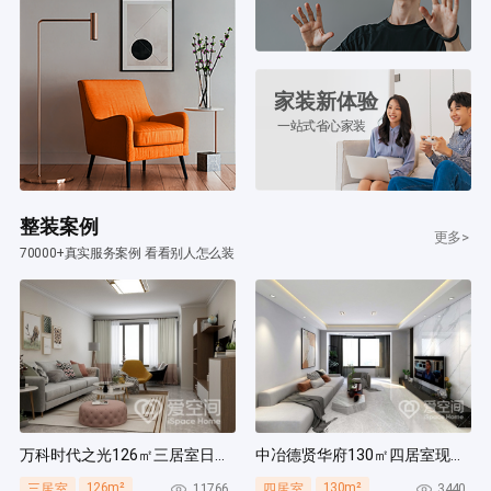
家装新体验
一站式省心家装
整装案例
更多>
70000+真实服务案例 看看别人怎么装
万科时代之光126㎡三居室日式风装修案例
中冶德贤华府130㎡四居室现代简约风装修案例
126m²
130m²
11766
3440
三居室
四居室