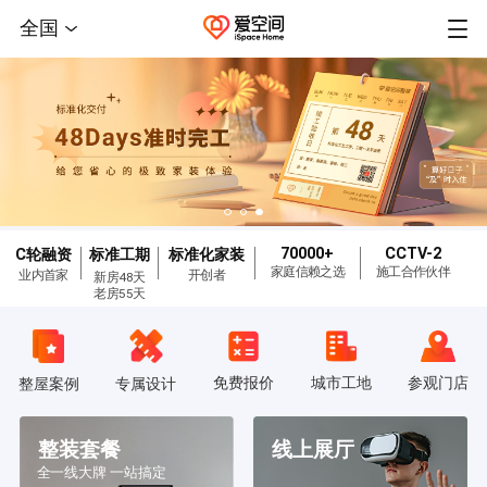
全国
70000+
CCTV-2
C轮融资
标准工期
标准化家装
家庭信赖之选
施工合作伙伴
业内首家
开创者
新房48天
老房55天
免费报价
城市工地
参观门店
整屋案例
专属设计
整装套餐
线上展厅
全一线大牌 一站搞定