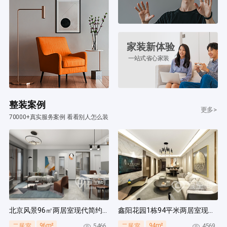
家装新体验
一站式省心家装
整装案例
更多>
70000+真实服务案例 看看别人怎么装
北京风景96㎡两居室现代简约风装修案例
鑫阳花园1栋94平米两居室现代简约风装修案例
96m²
94m²
5466
4569
二居室
二居室