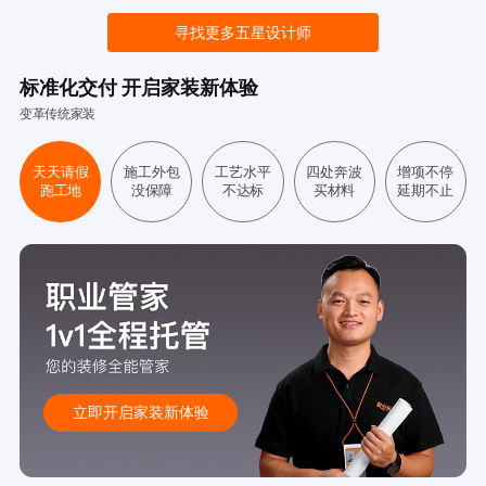
寻找更多五星设计师
标准化交付 开启家装新体验
变革传统家装
天天请假
施工外包
工艺水平
四处奔波
增项不停
跑工地
没保障
不达标
买材料
延期不止
立即开启家装新体验