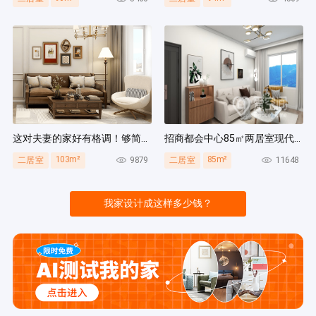
这对夫妻的家好有格调！够简洁还复古，好打扫卫生太贴心~
招商都会中心85㎡两居室现代简约风装修案例
103m²
85m²
9879
11648
二居室
二居室
我家设计成这样多少钱？