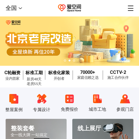
全国
70000+
CCTV-2
C轮融资
标准工期
标准化家装
家庭信赖之选
施工合作伙伴
业内首家
开创者
新房48天
老房55天
免费报价
城市工地
参观门店
整屋案例
专属设计
整装套餐
线上展厅
全一线大牌 一站搞定