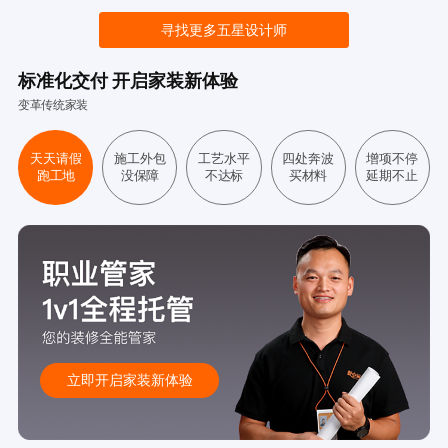
寻找更多五星设计师
标准化交付 开启家装新体验
变革传统家装
天天请假
施工外包
工艺水平
四处奔波
增项不停
跑工地
没保障
不达标
买材料
延期不止
立即开启家装新体验