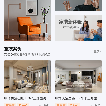
家装新体验
一站式省心家装
整装案例
更多>
70000+真实服务案例 看看别人怎么装
中海枫涟山庄119㎡三居室美式风装修案例
中海天空之镜119平米三居室北欧风装修案例
119m²
119m²
2981
3647
三居室
三居室