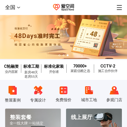
全国
70000+
CCTV-2
C轮融资
标准工期
标准化家装
家庭信赖之选
施工合作伙伴
业内首家
开创者
新房48天
老房55天
免费报价
城市工地
参观门店
整屋案例
专属设计
整装套餐
线上展厅
全一线大牌 一站搞定